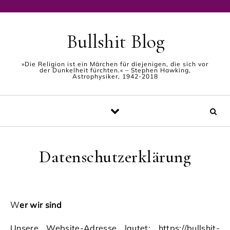
Skip to content
Bullshit Blog
»Die Religion ist ein Märchen für diejenigen, die sich vor
der Dunkelheit fürchten.« – Stephen Hawking,
Astrophysiker, 1942-2018
Datenschutzerklärung
Wer wir sind
Unsere Website-Adresse lautet:
https://bullshit-