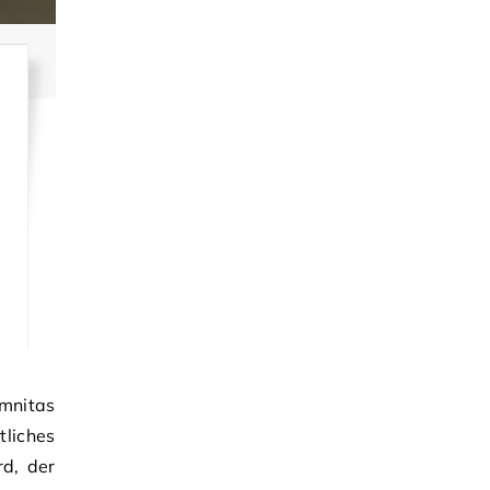
mnitas
liches
rd, der