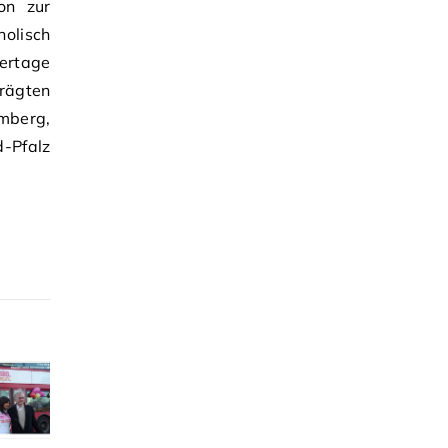
hon zur
olisch
ertage
rägten
mberg,
-Pfalz