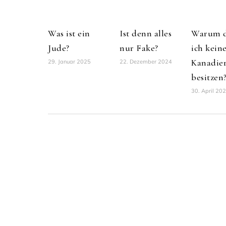
Was ist ein
Ist denn alles
Warum d
Jude?
nur Fake?
ich kein
Kanadie
29. Januar 2025
22. Dezember 2024
besitzen
30. April 20