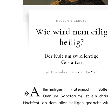
REGELN & GEBOTE
Wie wird man eilig
heilig?
Der Kult um zwielichtige
Gestalten
30. November 2024
- von
Hy-Man
»A
llerheiligen (lateinisch Solle
Omnium Sanctorum) ist ein christ
Hochfest, an dem aller Heiligen gedacht wi