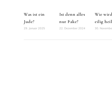
Was ist ein
Ist denn alles
Wie wir
Jude?
nur Fake?
eilig hei
29. Januar 2025
22. Dezember 2024
30. Novembe