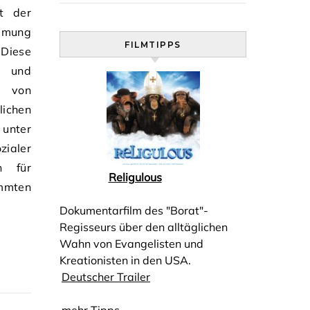
ht der
immung
FILMTIPPS
 Diese
n und
d von
ichen
 unter
zialer
n für
Religulous
mmten
Dokumentarfilm des "Borat"-
Regisseurs über den alltäglichen
Wahn von Evangelisten und
Kreationisten in den USA.
Deutscher Trailer