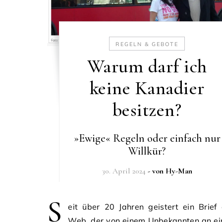
REGELN & GEBOTE
Warum darf ich
keine Kanadier
besitzen?
»Ewige« Regeln oder einfach nur
Willkür?
30. April 2024
- von
Hy-Man
S
eit über 20 Jahren geistert ein Brief
Web, der von einem Unbekannten an ei