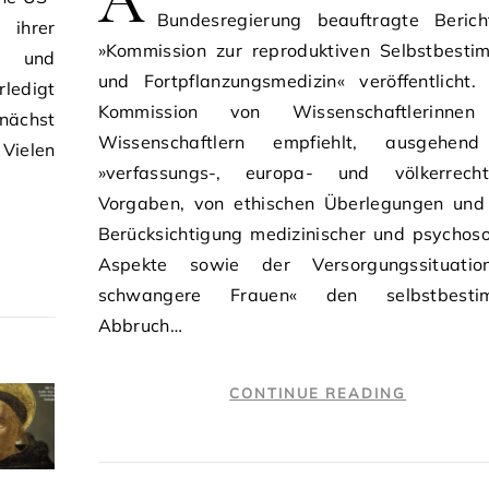
A
Bundesregierung beauftragte Beric
 ihrer
»Kommission zur reproduktiven Selbstbest
g und
und Fortpflanzungsmedizin« veröffentlicht.
ledigt
Kommission von Wissenschaftlerinne
unächst
Wissenschaftlern empfiehlt, ausgehen
 Vielen
»verfassungs-, europa- und völkerrechtl
Vorgaben, von ethischen Überlegungen und
Berücksichtigung medizinischer und psychoso
Aspekte sowie der Versorgungssituatio
schwangere Frauen« den selbstbesti
Abbruch…
CONTINUE READING