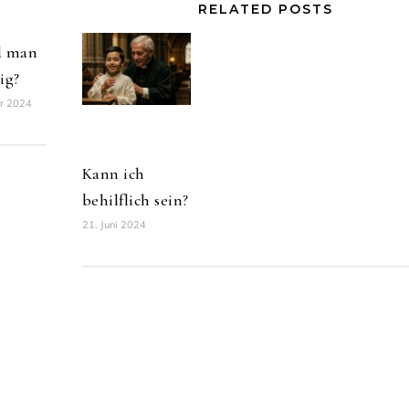
RELATED POSTS
d man
lig?
r 2024
Kann ich
behilflich sein?
21. Juni 2024