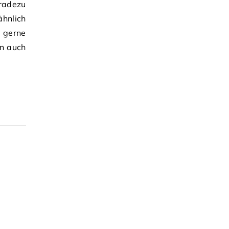
radezu
ähnlich
; gerne
nn auch